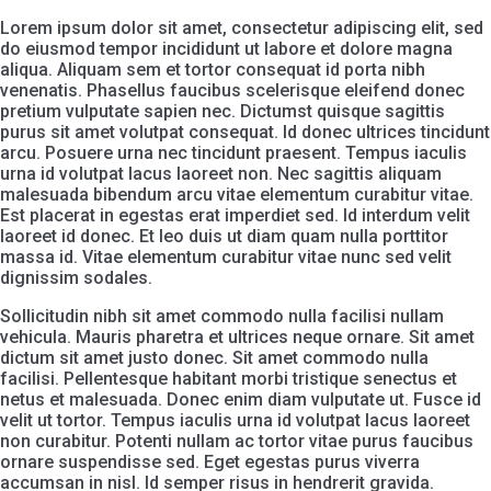
Lorem ipsum dolor sit amet, consectetur adipiscing elit, sed
do eiusmod tempor incididunt ut labore et dolore magna
aliqua. Aliquam sem et tortor consequat id porta nibh
venenatis. Phasellus faucibus scelerisque eleifend donec
pretium vulputate sapien nec. Dictumst quisque sagittis
purus sit amet volutpat consequat. Id donec ultrices tincidunt
arcu. Posuere urna nec tincidunt praesent. Tempus iaculis
urna id volutpat lacus laoreet non. Nec sagittis aliquam
malesuada bibendum arcu vitae elementum curabitur vitae.
Est placerat in egestas erat imperdiet sed. Id interdum velit
laoreet id donec. Et leo duis ut diam quam nulla porttitor
massa id. Vitae elementum curabitur vitae nunc sed velit
dignissim sodales.
Sollicitudin nibh sit amet commodo nulla facilisi nullam
vehicula. Mauris pharetra et ultrices neque ornare. Sit amet
dictum sit amet justo donec. Sit amet commodo nulla
facilisi. Pellentesque habitant morbi tristique senectus et
netus et malesuada. Donec enim diam vulputate ut. Fusce id
velit ut tortor. Tempus iaculis urna id volutpat lacus laoreet
non curabitur. Potenti nullam ac tortor vitae purus faucibus
ornare suspendisse sed. Eget egestas purus viverra
accumsan in nisl. Id semper risus in hendrerit gravida.