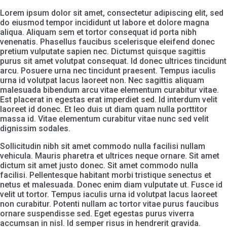
Lorem ipsum dolor sit amet, consectetur adipiscing elit, sed
do eiusmod tempor incididunt ut labore et dolore magna
aliqua. Aliquam sem et tortor consequat id porta nibh
venenatis. Phasellus faucibus scelerisque eleifend donec
pretium vulputate sapien nec. Dictumst quisque sagittis
purus sit amet volutpat consequat. Id donec ultrices tincidunt
arcu. Posuere urna nec tincidunt praesent. Tempus iaculis
urna id volutpat lacus laoreet non. Nec sagittis aliquam
malesuada bibendum arcu vitae elementum curabitur vitae.
Est placerat in egestas erat imperdiet sed. Id interdum velit
laoreet id donec. Et leo duis ut diam quam nulla porttitor
massa id. Vitae elementum curabitur vitae nunc sed velit
dignissim sodales.
Sollicitudin nibh sit amet commodo nulla facilisi nullam
vehicula. Mauris pharetra et ultrices neque ornare. Sit amet
dictum sit amet justo donec. Sit amet commodo nulla
facilisi. Pellentesque habitant morbi tristique senectus et
netus et malesuada. Donec enim diam vulputate ut. Fusce id
velit ut tortor. Tempus iaculis urna id volutpat lacus laoreet
non curabitur. Potenti nullam ac tortor vitae purus faucibus
ornare suspendisse sed. Eget egestas purus viverra
accumsan in nisl. Id semper risus in hendrerit gravida.