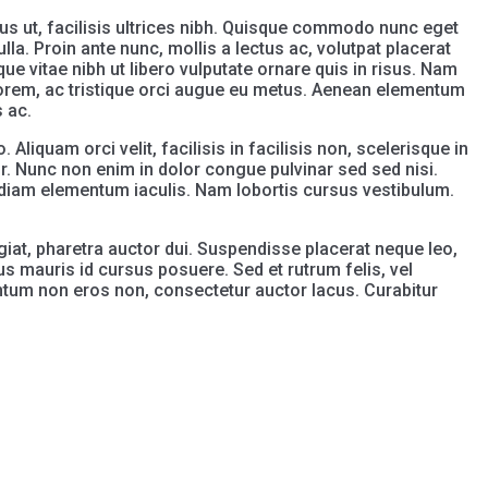
rus ut, facilisis ultrices nibh. Quisque commodo nunc eget
la. Proin ante nunc, mollis a lectus ac, volutpat placerat
ue vitae nibh ut libero vulputate ornare quis in risus. Nam
a lorem, ac tristique orci augue eu metus. Aenean elementum
 ac.
. Aliquam orci velit, facilisis in facilisis non, scelerisque in
or. Nunc non enim in dolor congue pulvinar sed sed nisi.
el diam elementum iaculis. Nam lobortis cursus vestibulum.
giat, pharetra auctor dui. Suspendisse placerat neque leo,
s mauris id cursus posuere. Sed et rutrum felis, vel
ntum non eros non, consectetur auctor lacus. Curabitur