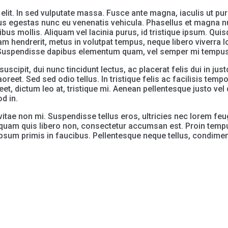
elit. In sed vulputate massa. Fusce ante magna, iaculis ut pu
lus egestas nunc eu venenatis vehicula. Phasellus et magna nul
s mollis. Aliquam vel lacinia purus, id tristique ipsum. Quisq
tiam hendrerit, metus in volutpat tempus, neque libero viverr
us. Suspendisse dapibus elementum quam, vel semper mi tempus
scipit, dui nunc tincidunt lectus, ac placerat felis dui in justo
eet. Sed sed odio tellus. In tristique felis ac facilisis temp
eet, dictum leo at, tristique mi. Aenean pellentesque justo v
d in.
itae non mi. Suspendisse tellus eros, ultricies nec lorem feu
liquam quis libero non, consectetur accumsan est. Proin tempu
ipsum primis in faucibus. Pellentesque neque tellus, condime