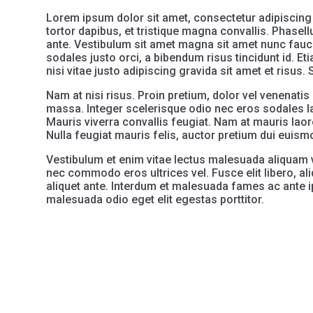
Lorem ipsum dolor sit amet, consectetur adipiscing 
tortor dapibus, et tristique magna convallis. Phasel
ante. Vestibulum sit amet magna sit amet nunc faucibu
sodales justo orci, a bibendum risus tincidunt id. E
nisi vitae justo adipiscing gravida sit amet et ris
Nam at nisi risus. Proin pretium, dolor vel venenatis su
massa. Integer scelerisque odio nec eros sodales laor
Mauris viverra convallis feugiat. Nam at mauris laor
Nulla feugiat mauris felis, auctor pretium dui euismo
Vestibulum et enim vitae lectus malesuada aliquam v
nec commodo eros ultrices vel. Fusce elit libero, a
aliquet ante. Interdum et malesuada fames ac ante 
malesuada odio eget elit egestas porttitor.